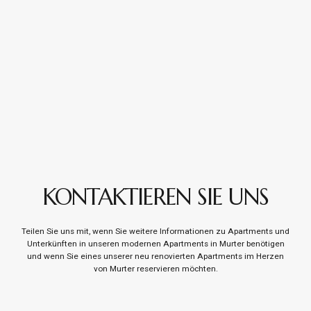
KONTAKTIEREN SIE UNS
Teilen Sie uns mit, wenn Sie weitere Informationen zu Apartments und
Unterkünften in unseren modernen Apartments in Murter benötigen
und wenn Sie eines unserer neu renovierten Apartments im Herzen
von Murter reservieren möchten.